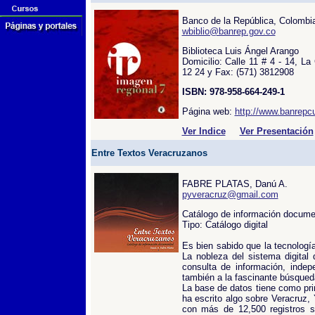
Banco de la República, Colombi
wbiblio@banrep.gov.co
Biblioteca Luis Ángel Arango
Domicilio: Calle 11 # 4 - 14, La
12 24 y Fax: (571) 3812908
ISBN: 978-958-664-249-1
Página web:
http://www.banrepcu
Ver Indice
Ver Presentación
Entre Textos Veracruzanos
FABRE PLATAS, Danú A.
pyveracruz@gmail.com
Catálogo de información docume
Tipo: Catálogo digital
Es bien sabido que la tecnología
La nobleza del sistema digital
consulta de información, indep
también a la fascinante búsqueda
La base de datos tiene como pri
ha escrito algo sobre Veracruz
con más de 12,500 registros s