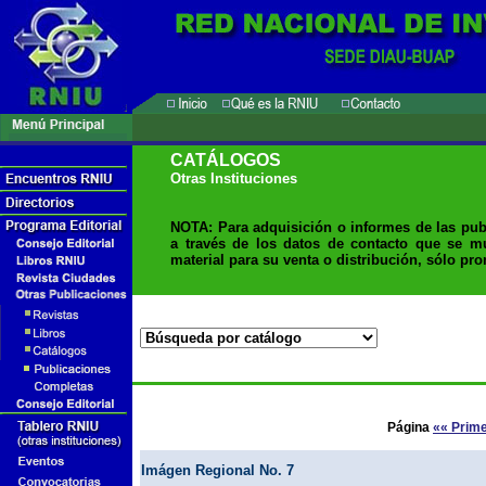
CATÁLOGOS
Otras Instituciones
NOTA: Para adquisición o informes de las pub
a través de los datos de contacto que se m
material para su venta o distribución, sólo pr
Página
«« Prim
Imágen Regional No. 7