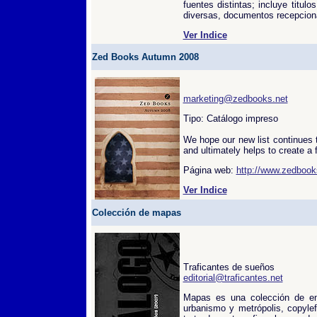
fuentes distintas; incluye titul
diversas, documentos recepciona
Ver Indice
Zed Books Autumn 2008
marketing@zedbooks.net
Tipo: Catálogo impreso
We hope our new list continues 
and ultimately helps to create a f
Página web:
http://www.zedbook
Ver Indice
Colección de mapas
Traficantes de sueños
editorial@traficantes.net
Mapas es una colección de ensa
urbanismo y metrópolis, copylef