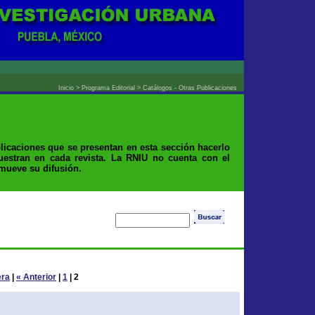
Inicio > Programa Editorial > Catálogos - Otras Publicaciones
licaciones que se presentan en esta sección hacerlo
uestran en cada revista. La RNIU no cuenta con el
omueve su difusión.
era
|
« Anterior
|
1
|
2