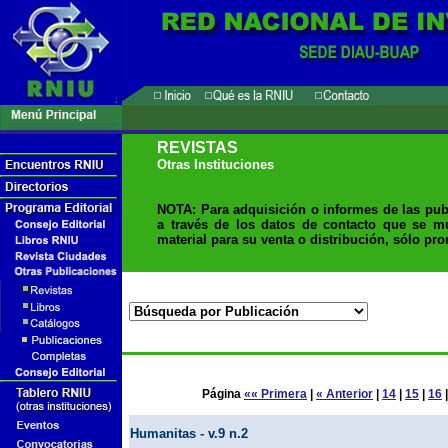
REVISTAS
Otras Instituciones
NOTA: Para adquisición o informes de las pub
a través de los datos de contacto que se m
material para su venta o distribución, sólo pr
Página
«« Primera
|
« Anterior
|
14
|
15
|
16
Humanitas - v.9 n.2