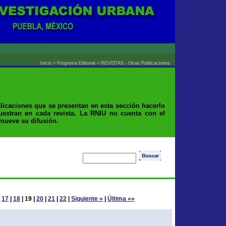
Inicio > Programa Editorial > REVISTAS - Otras Publicaciones
licaciones que se presentan en esta sección hacerlo
uestran en cada revista. La RNIU no cuenta con el
omueve su difusión.
|
17
|
18
|
19
|
20
|
21
|
22
|
Siguiente »
|
Última »»