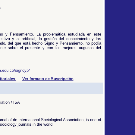
a
o y Pensamiento. La problemática estudiada en este
ectiva y al artificial, la gestión del conocimiento y las
asado, del que está hecho Signo y Pensamiento, no podía
te sobre el presente y con los mejores augurios del
a.edu.co/signoyp/
itoriales
Ver formato de Suscripción
iation / ISA
urnal of de International Sociological Association, is one of
sociology journals in the world.