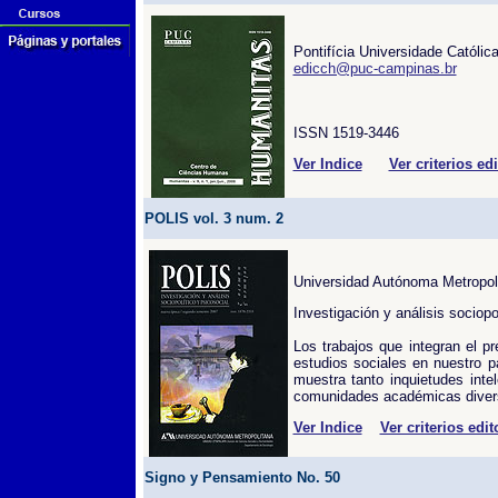
Pontifícia Universidade Católi
edicch@puc-campinas.br
ISSN 1519-3446
Ver Indice
Ver criterios edi
POLIS vol. 3 num. 2
Universidad Autónoma Metropol
Investigación y análisis sociopo
Los trabajos que integran el p
estudios sociales en nuestro p
muestra tanto inquietudes inte
comunidades académicas diversa
Ver Indice
Ver criterios edit
Signo y Pensamiento No. 50