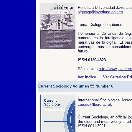
Pontificia Universidad Javerian
signoyp@javeriana.edu.co
Tema: Diálogo de saberes
Homenaje a 25 años de Sign
número, es la inteligencia col
narrativas de lo digital. El p
converger más responsablemen
futuro.
ISSN 0120-4823
Página web
http://www.javerian
Ver Indice
Ver Criterios Ed
Current Sociology Volumen 55 Number 6
International Sociological Assoc
cursoc@lboro.ac.uk
Current Sociology, an official jo
the older and most widely cited 
ISSN 0011-3921