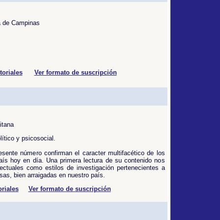
ca de Campinas
toriales
Ver formato de suscripción
itana
lítico y psicosocial.
resente número confirman el caracter multifacético de los
aís hoy en día. Una primera lectura de su contenido nos
lectuales como estilos de investigación pertenecientes a
s, bien arraigadas en nuestro país.
oriales
Ver formato de suscripción