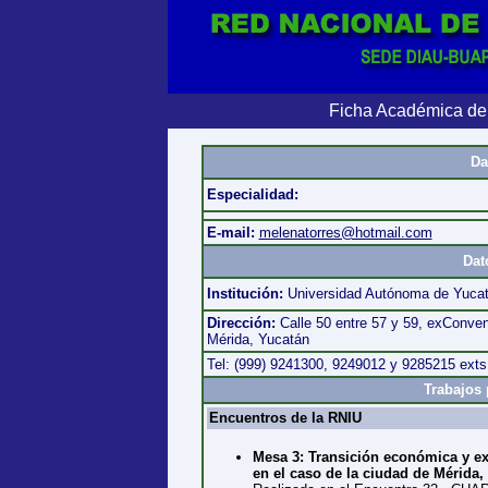
Ficha Académica de
Da
Especialidad:
E-mail:
melenatorres@hotmail.com
Dat
Institución:
Universidad Autónoma de Yucatá
Dirección:
Calle 50 entre 57 y 59, exConve
Mérida, Yucatán
Tel: (999) 9241300, 9249012 y 9285215 exts
Trabajos 
Encuentros de la RNIU
Mesa 3: Transición económica y ex
en el caso de la ciudad de Mérida,