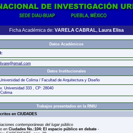
Ficha Académica de:
VARELA CABRAL, Laura Elisa
Datos Académicos
d:
elivare@gmail.com
Datos Institucionales
Universidad de Colima / Facultad de Arquitectura y Diseño
v. Universidad 333 , CP: 28040
 Colima
Trabajos presentados en la RNIU
scritos en CIUDADES
iaciones contemporáneas del lugar público
to en
Ciudades No.:104: El espacio público en debate
-