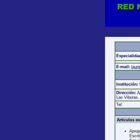
Especialida
E-mail:
laur
Institución:
Dirección:
A
Las Viboras,
Tel:
Articulos e
Aprop
Escri