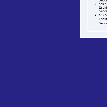
Secci
Los s
Escri
Secci
Los M
Escri
Secci