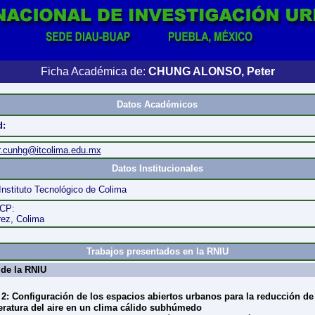
Ficha Académica de:
CHUNG ALONSO, Peter
Datos Académicos
d:
r.cunhg@itcolima.edu.mx
Datos Institucionales
Instituto Tecnológico de Colima
 CP:
rez, Colima
Trabajos presentados en la RNIU
de la RNIU
2: Configuración de los espacios abiertos urbanos para la reducción de 
ratura del aire en un clima cálido subhúmedo