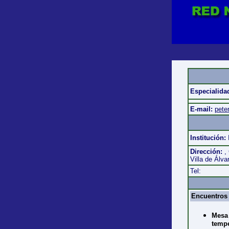
Especialida
E-mail:
pete
Institución:
Dirección:
,
Villa de Álva
Tel:
Encuentros 
Mesa 
tempe