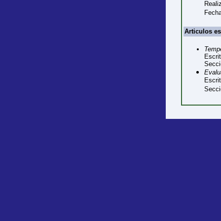
Real
Fecha
Articulos e
Tempe
Escri
Secci
Evalu
Escri
Secci