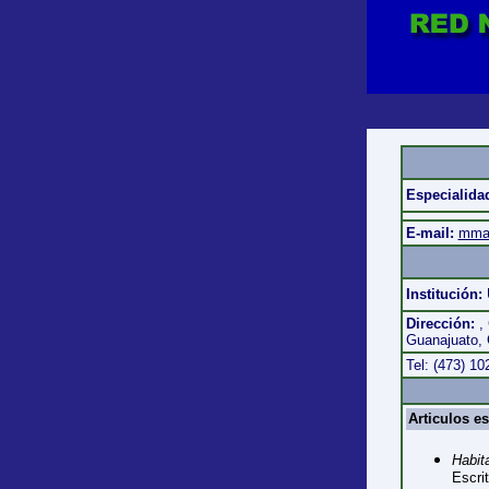
Especialida
E-mail:
mmau
Institución:
Dirección:
,
Guanajuato, 
Tel: (473) 10
Articulos e
Habita
Escri