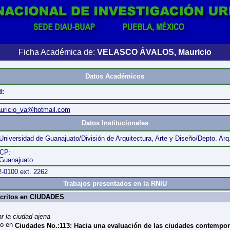
Ficha Académica de:
VELASCO ÁVALOS, Mauricio
Datos Académicos
d:
ricio_va@hotmail.com
Datos Institucionales
Universidad de Guanajuato/División de Arquitectura, Arte y Diseño/Depto. Arq
 CP:
Guanajuato
2-0100 ext. 2262
Trabajos presentados en la RNIU
scritos en CIUDADES
r la ciudad ajena
to en
Ciudades No.:113: Hacia una evaluación de las ciudades contempo