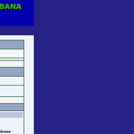
.
-
ráneas