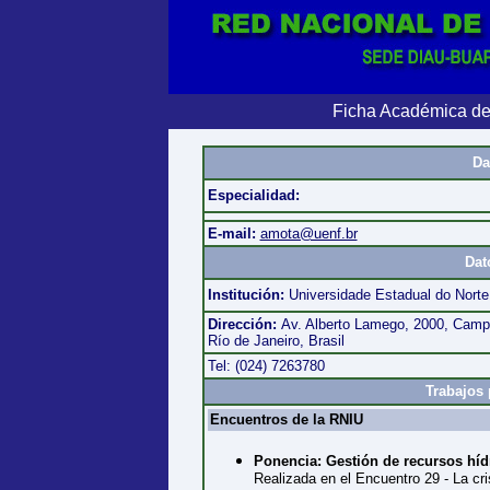
Ficha Académica de
Da
Especialidad:
E-mail:
amota@uenf.br
Dat
Institución:
Universidade Estadual do Nor
Dirección:
Av. Alberto Lamego, 2000, Camp
Río de Janeiro, Brasil
Tel: (024) 7263780
Trabajos 
Encuentros de la RNIU
Ponencia: Gestión de recursos hídr
Realizada en el Encuentro 29 - La cri