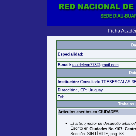
Ficha Acadé
Da
Especialidad:
E-mail:
rauldeleon773@gmail.com
Dat
Institución:
Consultoría TRESESCALAS 3E P
Dirección:
, CP: Uruguay
Tel:
Trabajos 
Articulos escritos en CIUDADES
El arte, ¿motor de desarrollo urbano?
Escrito en
Ciudades No.:107: Centro
Sección: SIN LÍMITE, pag. 53