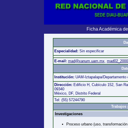
Ficha Académica de
Da
Especialidad:
Sin especificar
E-mail:
mad@xanum.uam.mx
,
mad02_200
Dat
Institución:
UAM-Iztapalapa/Departamento d
Dirección:
Edificio H, Cubículo 152, San Raf
09340
México, DF, Distrito Federal
Tel: (55) 57244790
Trabajos 
Investigaciones
Proceso urbano (uso, transformación 