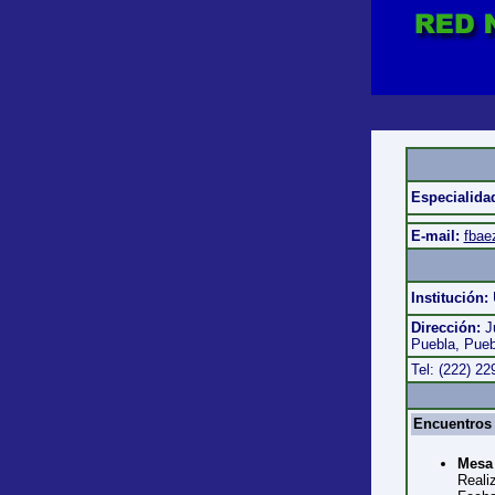
Especialida
E-mail:
fbae
Institución:
Dirección:
J
Puebla, Pueb
Tel: (222) 2
Encuentros 
Mesa 
Realiz