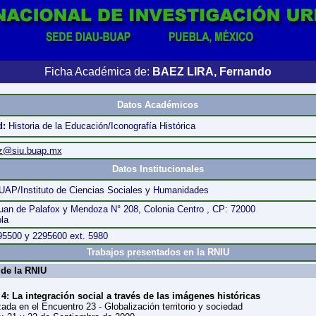
Ficha Académica de:
BAEZ LIRA, Fernando
Datos Académicos
d:
Historia de la Educación/Iconografía Histórica
z@siu.buap.mx
Datos Institucionales
UAP/Instituto de Ciencias Sociales y Humanidades
uan de Palafox y Mendoza N° 208, Colonia Centro , CP: 72000
la
295500 y 2295600 ext. 5980
Trabajos presentados en la RNIU
de la RNIU
4: La integración social a través de las imágenes históricas
ada en el Encuentro 23 - Globalización territorio y sociedad