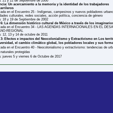
: 21 y 22 de Septiembre de 2000
cia: Un acercamiento a la memoria y la identidad de los trabajadores
carrileros
zada en el Encuentro 25 - Indígenas, campesinos y nuevos pobladores urban
dades culturales, redes sociales, acción política, conciencia de género
: 18 y 19 de Septiembre de 2002
6: La dimensión histórico cultural de México a través de los imaginario
izada en el Encuentro 34 - LAS AGENDAS INTERNACIONALES EN EL DE
NO-REGIONAL
: 12, 13 y 14 de octubre de 2011
3: Efectos e impactos del Neocolonialismo y Extractivismo en Los territo
versidad, el cambio climático global, los pobladores locales y sus form
zada en el Encuentro 40 - Neocolonialismo y extractivismo: tendencias de ur
 naturales protegidas
: jueves 5 y viernes 6 de Octubre de 2017