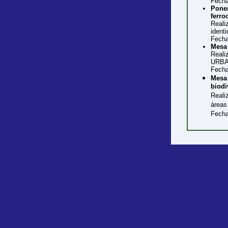
Fecha
Ponen
ferro
Reali
identi
Fecha
Mesa 
Real
URBA
Fecha
Mesa 
biodi
Reali
áreas
Fecha