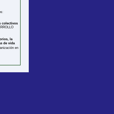
os:
s colectivos
SARROLLO
rios, la
as de vida
banización en