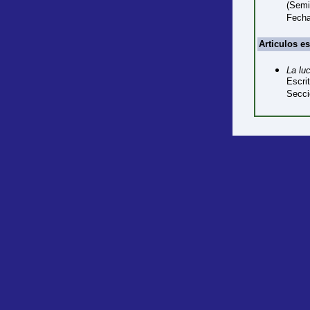
(Semi
Fecha
Articulos e
La lu
Escri
Secci