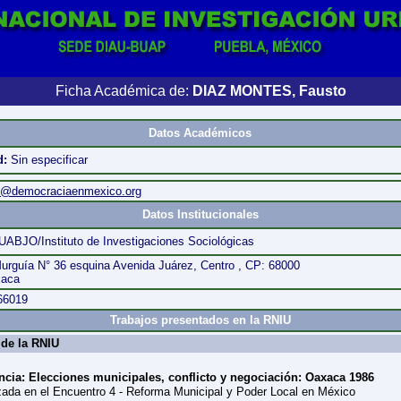
Ficha Académica de:
DIAZ MONTES, Fausto
Datos Académicos
d:
Sin especificar
z@democraciaenmexico.org
Datos Institucionales
UABJO/Instituto de Investigaciones Sociológicas
urguía N° 36 esquina Avenida Juárez, Centro , CP: 68000
xaca
166019
Trabajos presentados en la RNIU
de la RNIU
cia: Elecciones municipales, conflicto y negociación: Oaxaca 1986
zada en el Encuentro 4 - Reforma Municipal y Poder Local en México