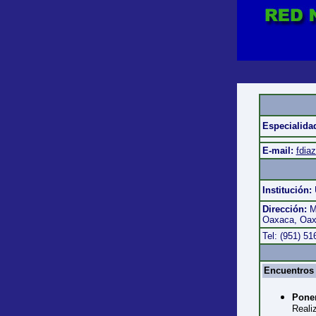
Especialida
E-mail:
fdia
Institución:
Dirección:
M
Oaxaca, Oa
Tel: (951) 5
Encuentros 
Ponen
Reali