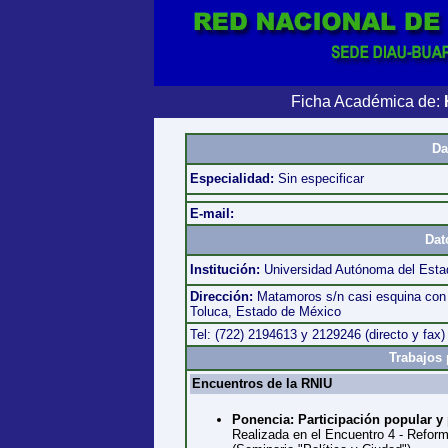
Ficha Académica de:
Da
Especialidad:
Sin especificar
E-mail:
Dat
Institución:
Universidad Autónoma del Esta
Dirección:
Matamoros s/n casi esquina con 
Toluca, Estado de México
Tel: (722) 2194613 y 2129246 (directo y fax)
Trabajos 
Encuentros de la RNIU
Ponencia: Participación popular y
Realizada en el Encuentro 4 - Refor