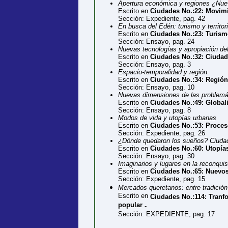
Apertura económica y regiones ¿Nue
Escrito en
Ciudades No.:22: Movimi
Sección: Expediente, pag. 42
En busca del Edén: turismo y territo
Escrito en
Ciudades No.:23: Turism
Sección: Ensayo, pag. 24
Nuevas tecnologías y apropiación del 
Escrito en
Ciudades No.:32: Ciudad
Sección: Ensayo, pag. 3
Espacio-temporalidad y región
Escrito en
Ciudades No.:34: Región
Sección: Ensayo, pag. 10
Nuevas dimensiones de las problemát
Escrito en
Ciudades No.:49: Globali
Sección: Ensayo, pag. 8
Modos de vida y utopías urbanas
Escrito en
Ciudades No.:53: Proce
Sección: Expediente, pag. 26
¿Dónde quedaron los sueños? Ciudad
Escrito en
Ciudades No.:60: Utopí
Sección: Ensayo, pag. 30
Imaginarios y lugares en la reconquis
Escrito en
Ciudades No.:65: Nuevo
Sección: Expediente, pag. 15
Mercados queretanos: entre tradició
Escrito en
Ciudades No.:114: Tran
popular
-
Sección: EXPEDIENTE, pag. 17