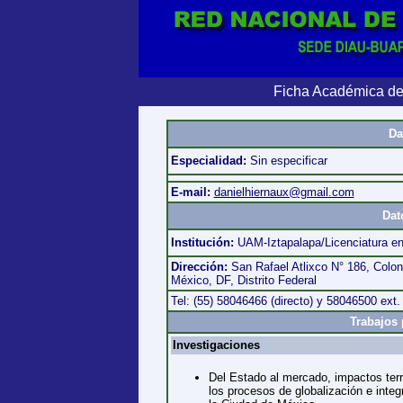
Ficha Académica de
Da
Especialidad:
Sin especificar
E-mail:
danielhiernaux@gmail.com
Dat
Institución:
UAM-Iztapalapa/Licenciatura e
Dirección:
San Rafael Atlixco N° 186, Colon
México, DF, Distrito Federal
Tel: (55) 58046466 (directo) y 58046500 ext.
Trabajos 
Investigaciones
Del Estado al mercado, impactos terr
los procesos de globalización e integ