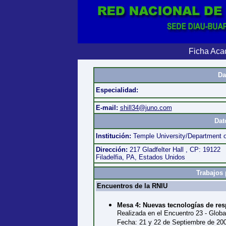
Ficha Aca
Da
Especialidad:
E-mail:
shill34@juno.com
Dat
Institución:
Temple University/Department o
Dirección:
217 Gladfelter Hall , CP: 19122
Filadelfia, PA, Estados Unidos
Trabajos 
Encuentros de la RNIU
Mesa 4: Nuevas tecnologías de res
Realizada en el Encuentro 23 - Global
Fecha: 21 y 22 de Septiembre de 20