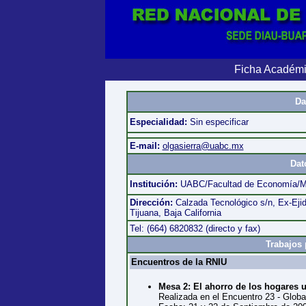
Ficha Académi
Da
Especialidad:
Sin especificar
E-mail:
olgasierra@uabc.mx
Dat
Institución:
UABC/Facultad de Economía/Mae
Dirección:
Calzada Tecnológico s/n, Ex-Ej
Tijuana, Baja California
Tel: (664) 6820832 (directo y fax)
Trabajos 
Encuentros de la RNIU
Mesa 2: El ahorro de los hogares 
Realizada en el Encuentro 23 - Global