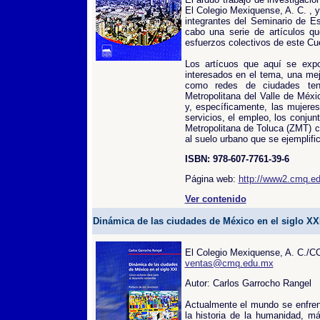
El Colegio Mexiquense, A. C. , y
integrantes del Seminario de Es
cabo una serie de artículos qu
esfuerzos colectivos de este C
Los artícuos que aquí se expon
interesados en el tema, una mej
como redes de ciudades ten
Metropolitana del Valle de Méx
y, específicamente, las mujeres
servicios, el empleo, los conjun
Metropolitana de Toluca (ZMT) 
al suelo urbano que se ejemplifi
ISBN: 978-607-7761-39-6
Página web:
http://www2.cmq.edu
Ver contenido
Dinámica de las ciudades de México en el siglo XXI
El Colegio Mexiquense, A. C.
ventas@cmq.edu.mx
Autor: Carlos Garrocho Rangel
Actualmente el mundo se enfre
la historia de la humanidad, m