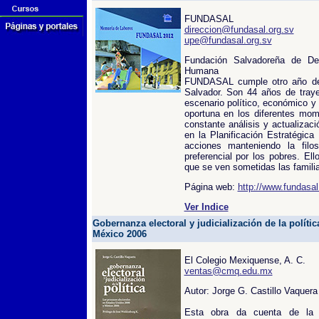
FUNDASAL
direccion@fundasal.org.sv
upe@fundasal.org.sv
Fundación Salvadoreña de Des
Humana
FUNDASAL cumple otro año de s
Salvador. Son 44 años de trayec
escenario político, económico y 
oportuna en los diferentes mome
constante análisis y actualizaci
en la Planificación Estratégica
acciones manteniendo la filo
preferencial por los pobres. Ell
que se ven sometidas las famili
Página web:
http://www.fundasal
Ver Indice
Gobernanza electoral y judicialización de la políti
México 2006
El Colegio Mexiquense, A. C.
ventas@cmq.edu.mx
Autor: Jorge G. Castillo Vaquera
Esta obra da cuenta de la 