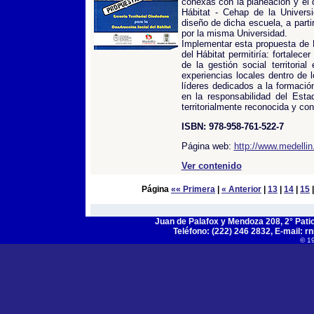
conexas con la planeación y el d
Hábitat - Cehap de la Univers
diseño de dicha escuela, a parti
por la misma Universidad.
Implementar esta propuesta de E
del Hábitat permitiría: fortalec
de la gestión social territoria
experiencias locales dentro de l
líderes dedicados a la formació
en la responsabilidad del Esta
territorialmente reconocida y con
ISBN: 978-958-761-522-7
Página web:
http://www.medellin.
Ver contenido
Página
«« Primera
|
« Anterior
|
13
|
14
|
15
Juan de Palafox y Mendoza 208, 2° Patio,
Teléfono: (222) 246 2832, E-mail:
r
© 1