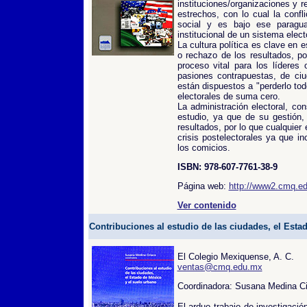
instituciones/organizaciones y r
estrechos, con lo cual la confli
social y es bajo ese paragu
institucional de un sistema elect
La cultura política es clave en 
o rechazo de los resultados, po
proceso vital para los líderes
pasiones contrapuestas, de ci
están dispuestos a "perderlo tod
electorales de suma cero.
La administración electoral, co
estudio, ya que de su gestión,
resultados, por lo que cualquier
crisis postelectorales ya que in
los comicios.
ISBN: 978-607-7761-38-9
Página web:
http://www2.cmq.edu
Ver contenido
Contribuciones al estudio de las ciudades, el Esta
El Colegio Mexiquense, A. C.
ventas@cmq.edu.mx
Coordinadora: Susana Medina Ci
El arduo trabajo de investigació