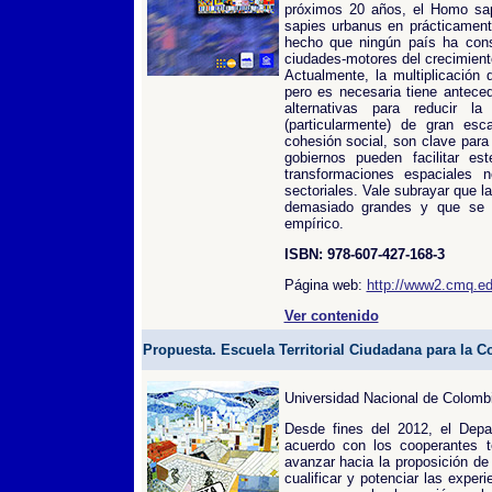
próximos 20 años, el Homo sapi
sapies urbanus en prácticamente
hecho que ningún país ha conse
ciudades-motores del crecimient
Actualmente, la multiplicación 
pero es necesaria tiene antece
alternativas para reducir 
(particularmente) de gran esc
cohesión social, son clave para
gobiernos pueden facilitar es
transformaciones espaciales 
sectoriales. Vale subrayar que l
demasiado grandes y que se de
empírico.
ISBN: 978-607-427-168-3
Página web:
http://www2.cmq.edu
Ver contenido
Propuesta. Escuela Territorial Ciudadana para la C
Universidad Nacional de Colombi
Desde fines del 2012, el Depa
acuerdo con los cooperantes ter
avanzar hacia la proposición de
cualificar y potenciar las expe