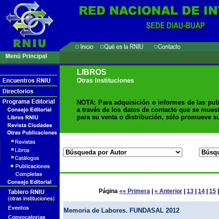
LIBROS
Otras Instituciones
NOTA: Para adquisición o informes de las pub
a través de los datos de contacto que se muest
para su venta o distribución, sólo promueve su
Página
«« Primera
|
« Anterior
|
13
|
14
|
15
Memoria de Labores. FUNDASAL 2012