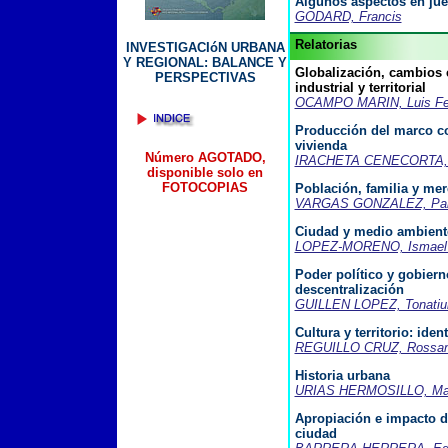
Algunos aspectos en jue
GODARD, Francis
Relatorias
INVESTIGACIóN URBANA
Y REGIONAL: BALANCE Y
Globalización, cambios e
PERSPECTIVAS
industrial y territorial
OCAMPO MARIN, Luis Fe
Producción del marco co
vivienda
Número AGOTADO,
IRACHETA CENECORTA, 
disponible solo en
FOTOCOPIAS
Población, familia y mer
VARGAS GONZALEZ, Pa
Ciudad y medio ambient
LOPEZ-MORENO, Ismael
Poder político y gobiern
descentralización
GUILLEN LOPEZ, Tonatiu
Cultura y territorio: ide
REGUILLO CRUZ, Rossa
Historia urbana
URIAS HERMOSILLO, Mar
Apropiación e impacto d
ciudad