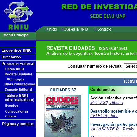
REVISTA CIUDADES
ISSN 0187-8611
Análisis de la coyuntura, teoría e historia urban
Consultar numero de revista:
CON
Conferencias
CIUDADES 37
Acción colectiva y trans
MELUCCI, Alberto
Desarrollo sostenible y 
CELECIA, John
Investigación participat
VILLASANTE R., Tomás