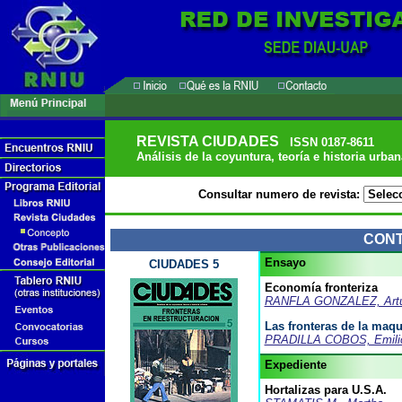
REVISTA CIUDADES
ISSN 0187-8611
Análisis de la coyuntura, teoría e historia urban
Consultar numero de revista:
CON
Ensayo
CIUDADES 5
Economía fronteriza
RANFLA GONZALEZ, Artu
Las fronteras de la maqu
PRADILLA COBOS, Emili
Expediente
Hortalizas para U.S.A.