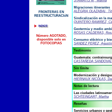
STAMATIS M., Martha
Migraciones itinerantes
ALEGRIA OLAZABAL, Tit
FRONTERAS EN
REESTRUCTURACIóN
Sindicalización en la ma
QUINTERO RAMIREZ, Cir
Geotermia y medio ambi
ROSAS CALDERAS, Rosa
Número AGOTADO,
disponible solo en
Consumo eléctrico y bien
FOTOCOPIAS
SANDEZ PEREZ, Agustí
Testimonio
Guatemala: contrainsurg
CASTAÑEDA SANDOVAL, 
Sin límite
Modernización y desigua
HIERNAUX NICOLAS, Dan
Notas de lectura
Las ciudades latinoameri
SCHTEINGART, Martha
Reseñas
Servicios urbanos y ges