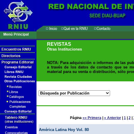
REVISTAS
Otras Instituciones
NOTA: Para adquisición o informes de las pub
a través de los datos de contacto que se m
material para su venta o distribución, sólo pr
Página
«« Primera
|
« Anterior
|
1
|
2
|
América Latina Hoy Vol. 80