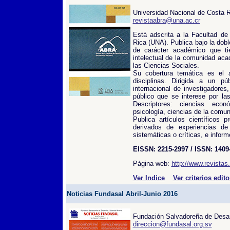
Universidad Nacional de Costa 
revistaabra@una.ac.cr
Está adscrita a la Facultad de
Rica (UNA). Publica bajo la dob
de carácter académico que ti
intelectual de la comunidad aca
las Ciencias Sociales.
Su cobertura temática es el 
disciplinas. Dirigida a un p
internacional de investigadores
público que se interese por las
Descriptores: ciencias econó
psicología, ciencias de la comun
Publica artículos científicos p
derivados de experiencias de
sistemáticas o críticas, e infor
EISSN: 2215-2997 / ISSN: 1409
Página web:
http://www.revistas
Ver Indice
Ver criterios edito
Noticias Fundasal Abril-Junio 2016
Fundación Salvadoreña de Desar
direccion@fundasal.org.sv