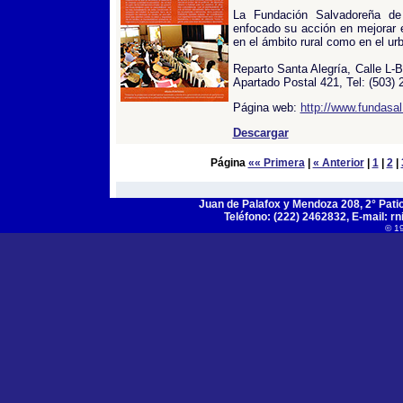
La Fundación Salvadoreña de
enfocado su acción en mejorar e
en el ámbito rural como en el ur
Reparto Santa Alegría, Calle L-
Apartado Postal 421, Tel: (503)
Página web:
http://www.fundasal
Descargar
Página
«« Primera
|
« Anterior
|
1
|
2
|
Juan de Palafox y Mendoza 208, 2° Patio,
Teléfono: (222) 2462832, E-mail:
rn
© 1