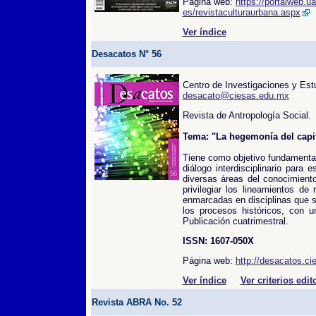
Página web:
https://portalweb.
es/revistaculturaurbana.aspx
Ver índice
Desacatos N° 56
Centro de Investigaciones y Est
desacato@ciesas.edu.mx
Revista de Antropología Social.
Tema: "La hegemonía del capit
Tiene como objetivo fundamental
diálogo interdisciplinario para 
diversas áreas del conocimiento
privilegiar los lineamientos de
enmarcadas en disciplinas que s
los procesos históricos, con u
Publicación cuatrimestral.
ISSN: 1607-050X
Página web:
http://desacatos.c
Ver índice
Ver criterios edit
Revista ABRA No. 52