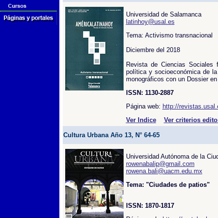
Universidad de Salamanca
latinhoy@usal.es
Tema: Activismo transnacional
Diciembre del 2018
Revista de Ciencias Sociales 
política y socioeconómica de la
monográficos con un Dossier en 
ISSN: 1130-2887
Página web:
http://revistas.usa
Ver Indice
Ver criterios edito
Cultura Urbana Año 13, N° 64-65
Universidad Autónoma de la Ci
rowenabalip@gmail.com
rowena.bali@uacm.edu.mx
Tema: "Ciudades de patios"
ISSN: 1870-1817